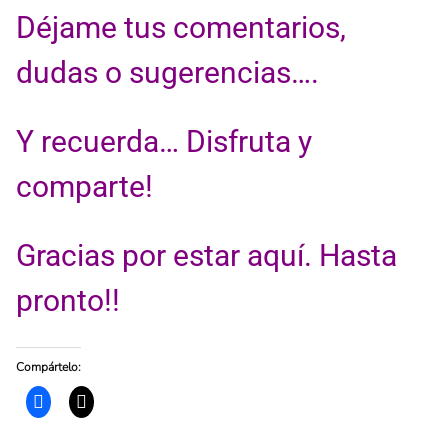
Déjame tus comentarios,
dudas o sugerencias….
Y recuerda… Disfruta y
comparte!
Gracias por estar aquí. Hasta
pronto!!
Compártelo:
H
H
a
a
z
z
c
c