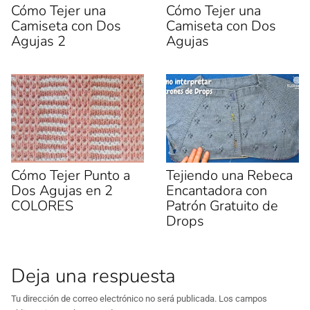
u
a
Cómo Tejer una
Cómo Tejer una
n
n
Camiseta con Dos
Camiseta con Dos
a
a
v
n
Agujas 2
Agujas
e
u
n
e
t
v
a
a
n
)
a
n
u
e
v
a
)
Cómo Tejer Punto a
Tejiendo una Rebeca
Dos Agujas en 2
Encantadora con
COLORES
Patrón Gratuito de
Drops
Deja una respuesta
Tu dirección de correo electrónico no será publicada.
Los campos