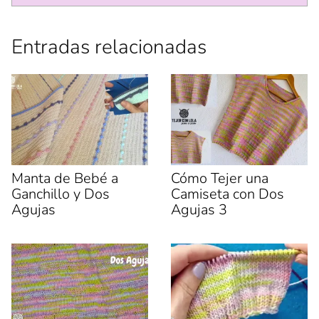
a
a
n
)
a
n
Entradas relacionadas
u
e
v
a
)
Manta de Bebé a
Cómo Tejer una
Ganchillo y Dos
Camiseta con Dos
Agujas
Agujas 3