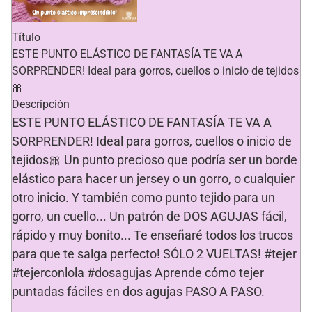
o
o
m
m
p
p
a
a
Título
r
r
ESTE PUNTO ELÁSTICO DE FANTASÍA TE VA A
t
t
i
i
SORPRENDER! Ideal para gorros, cuellos o inicio de tejidos
r
r
e
e
🎀
n
n
F
X
Descripción
a
(
c
S
ESTE PUNTO ELÁSTICO DE FANTASÍA TE VA A
e
e
b
a
SORPRENDER! Ideal para gorros, cuellos o inicio de
o
b
o
r
tejidos🎀 Un punto precioso que podría ser un borde
k
e
(
e
elástico para hacer un jersey o un gorro, o cualquier
S
n
e
u
otro inicio. Y también como punto tejido para un
a
n
b
a
gorro, un cuello... Un patrón de DOS AGUJAS fácil,
r
v
e
e
rápido y muy bonito... Te enseñaré todos los trucos
e
n
n
t
para que te salga perfecto! SÓLO 2 VUELTAS! #tejer
u
a
n
n
a
a
#tejerconlola #dosagujas Aprende cómo tejer
v
n
e
u
puntadas fáciles en dos agujas PASO A PASO.
n
e
t
v