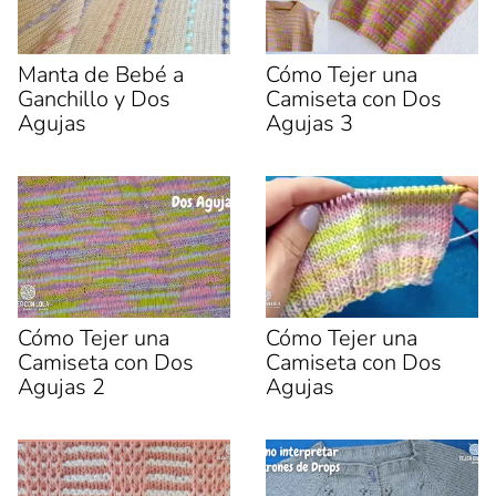
r
r
t
t
i
i
r
r
e
e
Manta de Bebé a
Cómo Tejer una
n
n
F
X
Ganchillo y Dos
Camiseta con Dos
a
(
c
S
Agujas
Agujas 3
e
e
b
a
o
b
o
r
k
e
(
e
S
n
e
u
a
n
b
a
r
v
e
e
e
n
n
t
u
a
Cómo Tejer una
Cómo Tejer una
n
n
Camiseta con Dos
Camiseta con Dos
a
a
v
n
Agujas 2
Agujas
e
u
n
e
t
v
a
a
n
)
a
n
u