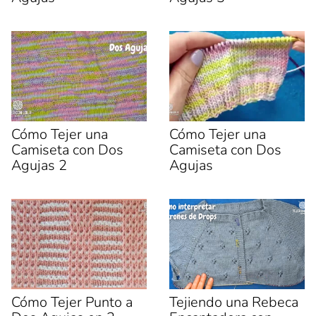
e
e
b
a
o
b
o
r
k
e
(
e
S
n
e
u
a
n
b
a
r
v
e
e
e
n
n
t
u
a
Cómo Tejer una
Cómo Tejer una
n
n
Camiseta con Dos
Camiseta con Dos
a
a
v
n
Agujas 2
Agujas
e
u
n
e
t
v
a
a
n
)
a
n
u
e
v
a
)
Cómo Tejer Punto a
Tejiendo una Rebeca