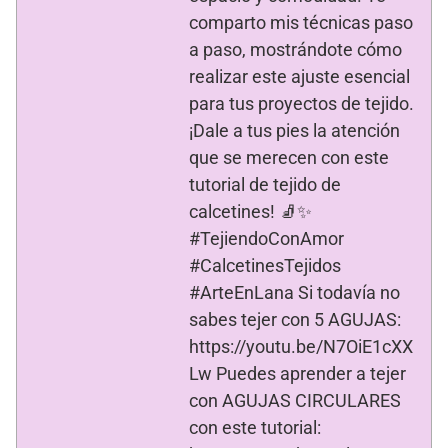
e
v
comparto mis técnicas paso
a
)
a paso, mostrándote cómo
realizar este ajuste esencial
para tus proyectos de tejido.
¡Dale a tus pies la atención
que se merecen con este
tutorial de tejido de
calcetines! 🧦✨
#TejiendoConAmor
#CalcetinesTejidos
#ArteEnLana Si todavía no
sabes tejer con 5 AGUJAS:
https://youtu.be/N7OiE1cXX
Lw Puedes aprender a tejer
con AGUJAS CIRCULARES
con este tutorial: