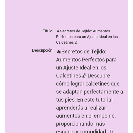
t
t
i
i
r
r
e
e
n
n
F
X
a
(
c
S
Título
🔥Secretos de Tejido: Aumentos
e
e
Perfectos para un Ajuste Ideal en los
b
a
o
b
Calcetines🧦
o
r
k
e
Descripción
🔥Secretos de Tejido:
(
e
S
n
Aumentos Perfectos para
e
u
a
n
un Ajuste Ideal en los
b
a
r
v
Calcetines🧦 Descubre
e
e
e
n
cómo lograr calcetines que
n
t
u
a
se adaptan perfectamente a
n
n
a
a
tus pies. En este tutorial,
v
n
e
u
aprenderás a realizar
n
e
t
v
aumentos en el empeine,
a
a
n
)
a
proporcionando más
n
u
espacio y comodidad. Te