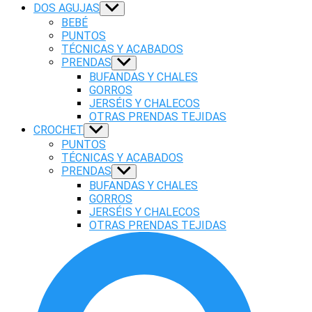
DOS AGUJAS
Show
sub
BEBÉ
menu
PUNTOS
TÉCNICAS Y ACABADOS
PRENDAS
Show
sub
BUFANDAS Y CHALES
menu
GORROS
JERSÉIS Y CHALECOS
OTRAS PRENDAS TEJIDAS
CROCHET
Show
sub
PUNTOS
menu
TÉCNICAS Y ACABADOS
PRENDAS
Show
sub
BUFANDAS Y CHALES
menu
GORROS
JERSÉIS Y CHALECOS
OTRAS PRENDAS TEJIDAS