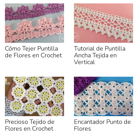
o
r
k
e
(
e
S
n
e
u
a
n
b
a
r
v
e
e
e
n
n
t
u
a
Cómo Tejer Puntilla
Tutorial de Puntilla
n
n
de Flores en Crochet
Ancha Tejida en
a
a
v
n
Vertical
e
u
n
e
t
v
a
a
n
)
a
n
u
e
v
a
)
Precioso Tejido de
Encantador Punto de
Flores en Crochet
Flores