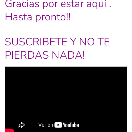
Gracias por estar aquí .
Hasta pronto!!
SUSCRIBETE Y NO TE
PIERDAS NADA!