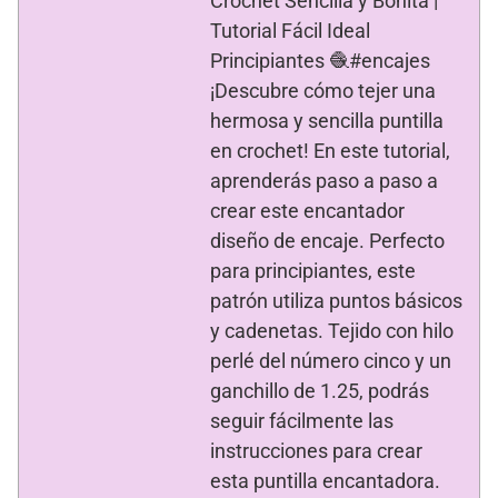
Crochet Sencilla y Bonita |
e
u
a
n
Tutorial Fácil Ideal
b
a
r
v
Principiantes 🧶#encajes
e
e
e
n
¡Descubre cómo tejer una
n
t
u
a
hermosa y sencilla puntilla
n
n
a
a
en crochet! En este tutorial,
v
n
e
u
aprenderás paso a paso a
n
e
t
v
crear este encantador
a
a
n
)
a
diseño de encaje. Perfecto
n
u
para principiantes, este
e
v
patrón utiliza puntos básicos
a
)
y cadenetas. Tejido con hilo
perlé del número cinco y un
ganchillo de 1.25, podrás
seguir fácilmente las
instrucciones para crear
esta puntilla encantadora.