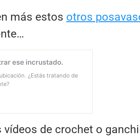
en más estos
otros posavas
ente…
 vídeos de crochet o ganchil