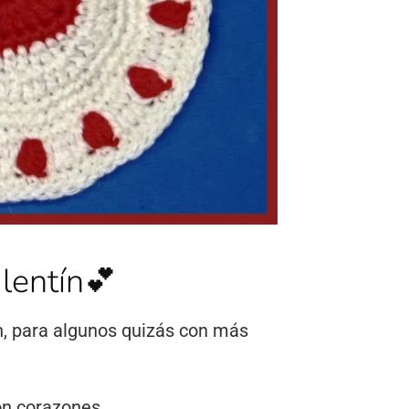
entín💕
ín, para algunos quizás con más
on corazones.