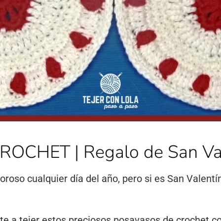
CHET | Regalo de San Val
oroso cualquier día del año, pero si es San Valent
te a tejer estos preciosos posavasos de crochet c