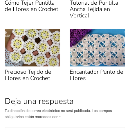
u
a
Cómo Tejer Puntilla
Tutorial de Puntilla
n
n
de Flores en Crochet
Ancha Tejida en
a
a
v
n
Vertical
e
u
n
e
t
v
a
a
n
)
a
n
u
e
v
a
)
Precioso Tejido de
Encantador Punto de
Flores en Crochet
Flores
Deja una respuesta
Tu dirección de correo electrónico no será publicada.
Los campos
obligatorios están marcados con
*