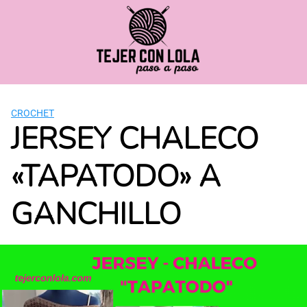
Saltar
al
contenido
CROCHET
JERSEY CHALECO
«TAPATODO» A
GANCHILLO