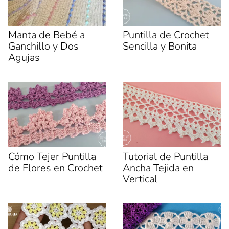
r
r
t
t
i
i
r
r
e
e
Manta de Bebé a
Puntilla de Crochet
n
n
F
X
Ganchillo y Dos
Sencilla y Bonita
a
(
c
S
Agujas
e
e
b
a
o
b
o
r
k
e
(
e
S
n
e
u
a
n
b
a
r
v
e
e
e
n
n
t
u
a
Cómo Tejer Puntilla
Tutorial de Puntilla
n
n
de Flores en Crochet
Ancha Tejida en
a
a
v
n
Vertical
e
u
n
e
t
v
a
a
n
)
a
n
u