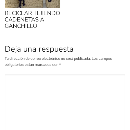
n
t
u
a
n
n
RECICLAR TEJIENDO
a
a
v
n
CADENETAS A
e
u
n
e
GANCHILLO
t
v
a
a
n
)
a
n
Deja una respuesta
u
e
v
a
Tu dirección de correo electrónico no será publicada.
Los campos
)
obligatorios están marcados con
*