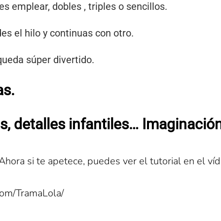
s emplear, dobles , triples o sencillos.
s el hilo y continuas con otro.
queda súper divertido.
as.
as, detalles infantiles… Imaginación
Ahora si te apetece, puedes ver el tutorial en el víd
com/TramaLola/