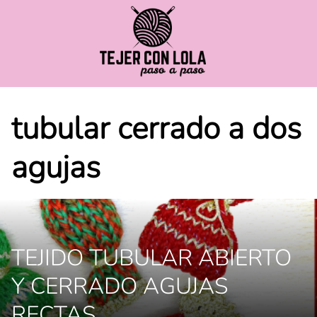
Saltar
al
contenido
tubular cerrado a dos
agujas
TEJIDO TUBULAR ABIERTO
Y CERRADO AGUJAS
RECTAS