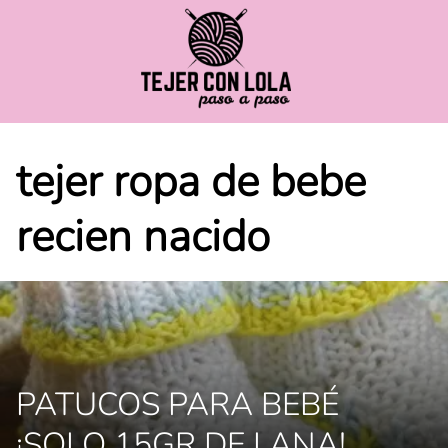
Saltar
al
contenido
tejer ropa de bebe
recien nacido
PATUCOS PARA BEBÉ
¡SOLO 15GR DE LANA!