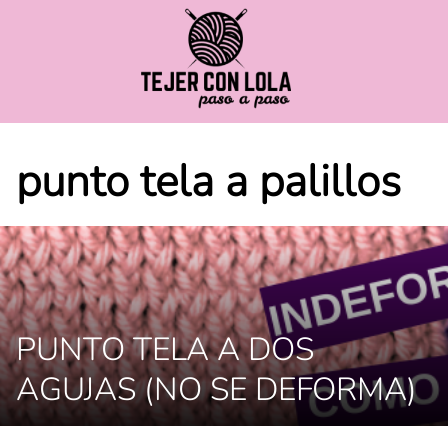
Saltar
al
contenido
punto tela a palillos
PUNTO TELA A DOS
AGUJAS (NO SE DEFORMA)