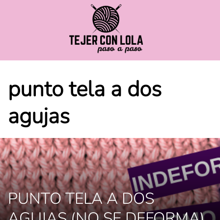
Saltar
al
contenido
punto tela a dos
agujas
PUNTO TELA A DOS
AGUJAS (NO SE DEFORMA)