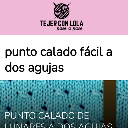
Saltar
al
contenido
punto calado fácil a
dos agujas
PUNTO CALADO DE
LUNARES A DOS AGUJAS