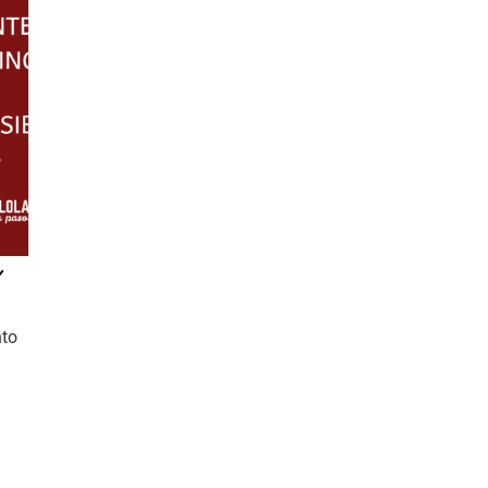
Y
nto