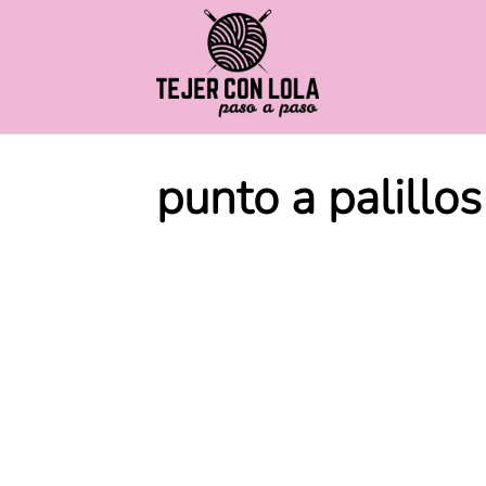
Saltar
al
contenido
punto a palillos