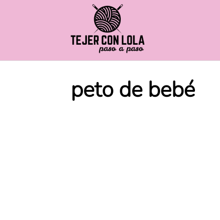
Saltar
al
contenido
peto de bebé