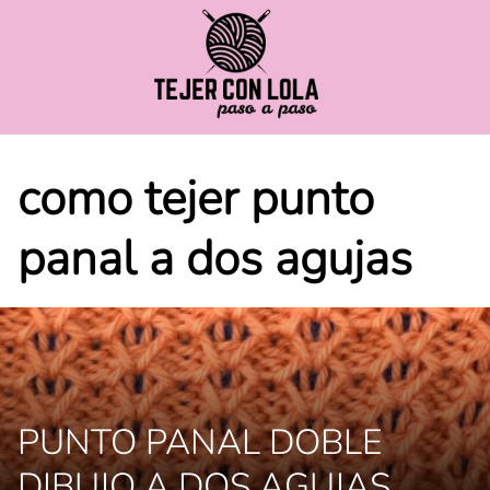
Saltar
al
contenido
como tejer punto
panal a dos agujas
PUNTO PANAL DOBLE
DIBUJO A DOS AGUJAS