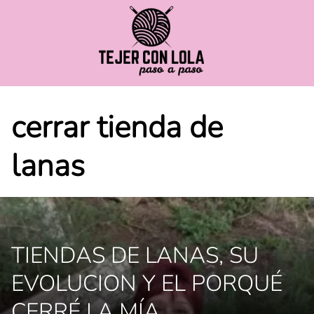
Saltar
al
contenido
cerrar tienda de
lanas
TIENDAS DE LANAS, SU
EVOLUCION Y EL PORQUÉ
CERRÉ LA MÍA