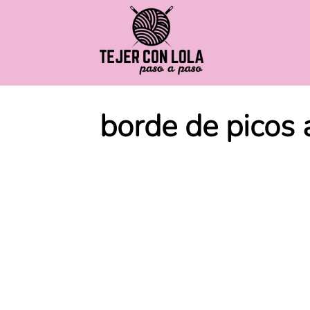
Saltar
al
contenido
borde de picos 