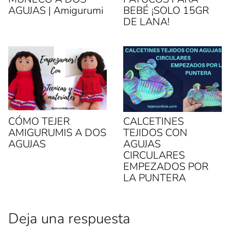
n
n
AGUJAS | Amigurumi
BEBÉ ¡SOLO 15GR
a
a
v
n
DE LANA!
e
u
n
e
t
v
a
a
n
)
a
n
u
e
v
a
)
CÓMO TEJER
CALCETINES
AMIGURUMIS A DOS
TEJIDOS CON
AGUJAS
AGUJAS
CIRCULARES
EMPEZADOS POR
LA PUNTERA
Deja una respuesta