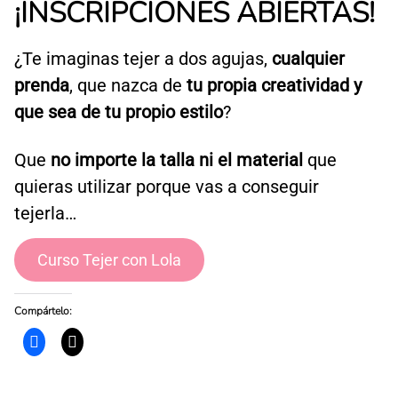
¡INSCRIPCIONES ABIERTAS!
¿Te imaginas tejer a dos agujas,
cualquier
prenda
, que nazca de
tu propia creatividad y
que sea de tu propio estilo
?
Que
no importe la talla ni el material
que
quieras utilizar porque vas a conseguir
tejerla…
Curso Tejer con Lola
Compártelo:
H
H
a
a
z
z
c
c
l
l
i
i